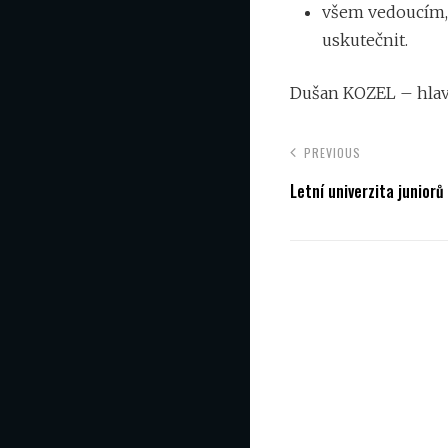
všem vedoucím, 
uskutečnit.
Dušan KOZEL – hlav
PREVIOUS
Letní univerzita junior