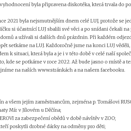
vyhodnocení byla připravena diskotéka, která trvala do p
ence 2021 byla nejsmutnějším dnem celé LUJ, protože se je
čku si účastnící LUJ sbalili své věci a po snídani čekali na 
i domů a užívali si dalších dnů prázdnin. Při každém odjezd
 opět setkáme na LUJ. Každoročně jsme na konci LUJ věděli
dem k situaci, která byla a je i v této době v celé naší spol
, kde se potkáme v roce 2022. Až bude jasno o místě a t
jníme na naších www.stránkách a na našem facebooku.
ín a všem jejím zaměstnancům, zejména p. Tomášovi RUS
ty Mír v Jílovém u Děčína;
EROVI za zabezpečení obědů v době návštěv v ZOO;
teří poskytli drobné dárky na odměny pro děti;