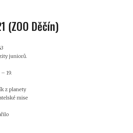
21 (ZOO Děčín)
43
zity juniorů.
 – 19.
ík z planety
vatelské mise
řilo