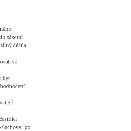
oněno.
 do zázemí
silný déšť a
ovali ve
e být
a hodnocení
vatelé
.
častníci
o úschovy“ po