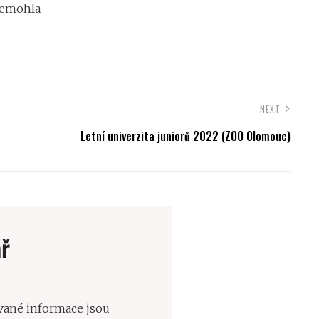
nemohla
NEXT
Letní univerzita juniorů 2022 (ZOO Olomouc)
ř
ané informace jsou