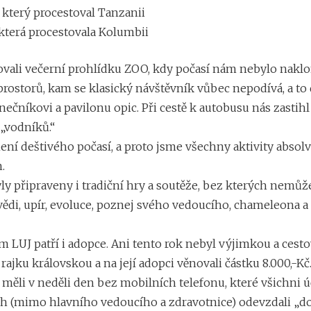
 který procestoval Tanzanii
 která procestovala Kolumbii
ovali večerní prohlídku ZOO, kdy počasí nám nebylo nakl
prostorů, kam se klasický návštěvník vůbec nepodívá, a to
čníkovi a pavilonu opic. Při cestě k autobusu nás zastihl 
„vodníků.“
ní deštivého počasí, a proto jsme všechny aktivity absolv
.
ly připraveny i tradiční hry a soutěže, bez kterých nemůž
dvědi, upír, evoluce, poznej svého vedoucího, chameleona 
ím LUJ patří i adopce. Ani tento rok nebyl výjimkou a cesto
 rajku královskou a na její adopci věnovali částku 8.000,-Kč
měli v neděli den bez mobilních telefonu, které všichni ú
ch (mimo hlavního vedoucího a zdravotnice) odevzdali „d