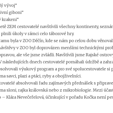
lý vývoj“
ivní giboni“
 krakeni“
netě ZEM cestovatelé navštívili všechny kontinenty, seznám
 plnili úkoly v rámci celo táborové hry.
ramu byla v ZOO Děčín, kde se nám po celou dobu věnova
 návštěvy v ZOO byl doprovázen menšími technickými pr
ravou, ale vše jsme zvládli. Navštívili jsme Rajské ostrov
V následujících dnech cestovatelé pomáhali údržbě a zah
bsolvovali výukový program a pro své spolucestovatele si p
a savci, plazi a ptáci, ryby a obojživelníci.
tovatelé absolvovali řadu zajímavých přednášek s připra
a sloni, rajka královská nebo z mikrobiologie. Mezi účastn
o – Klára Nevečeřelová, účinkující v pořadu Kočka není pe