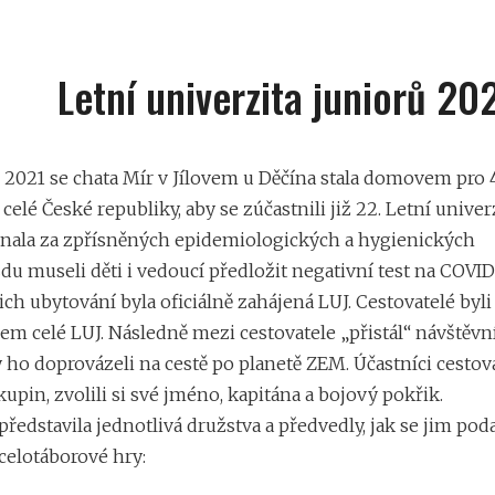
Letní univerzita juniorů 20
e 2021 se chata Mír v Jílovem u Děčína stala domovem pro 
 celé České republiky, aby se zúčastnili již 22. Letní univer
konala za zpřísněných epidemiologických a hygienických
du museli děti i vedoucí předložit negativní test na COVID
jich ubytování byla oficiálně zahájená LUJ. Cestovatelé byli
m celé LUJ. Následně mezi cestovatele „přistál“ návštěvn
y ho doprovázeli na cestě po planetě ZEM. Účastníci cesto
kupin, zvolili si své jméno, kapitána a bojový pokřik.
představila jednotlivá družstva a předvedly, jak se jim poda
 celotáborové hry: