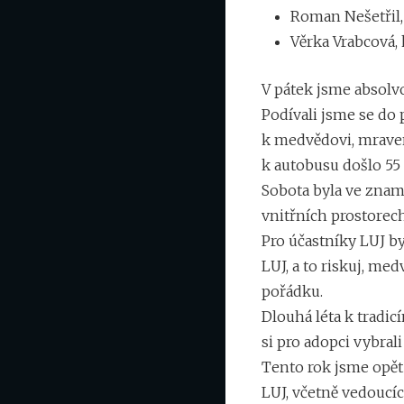
Roman Nešetřil,
Věrka Vrabcová,
V pátek jsme absolv
Podívali jsme se do 
k medvědovi, mravene
k autobusu došlo 55 
Sobota byla ve zname
vnitřních prostorech
Pro účastníky LUJ by
LUJ, a to riskuj, me
pořádku.
Dlouhá léta k tradic
si pro adopci vybrali
Tento rok jsme opět 
LUJ, včetně vedoucí