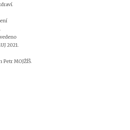
draví.
pení
.
ovedeno
LUJ 2021.
n Petr MOJŽÍŠ.