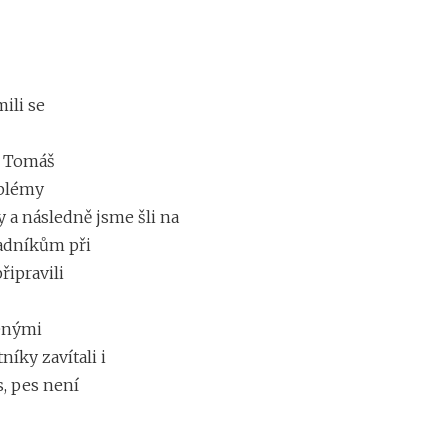
ili se
l Tomáš
oblémy
y a následně jsme šli na
radníkům při
řipravili
venými
íky zavítali i
s, pes není