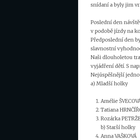
snídaní a byly jim v
Poslední den návště
v podobě jízdy na 
Předposlední den by
slavnostní vyhodnoc
Naši dlouholetou tr
vyjádření dětí. S n
Nejúspěšnější jednot
a) Mladší holky
Amélie ŠVECOV
Tatiana HRNČÍ
Rozárka PETRŽ
b) Starší holky
Anna VAŠKOVÁ