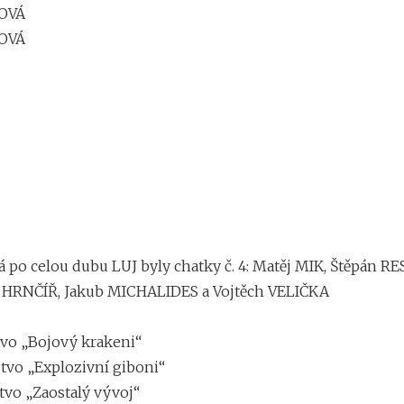
OVÁ
HOVÁ
 po celou dubu LUJ byly chatky č. 4: Matěj MIK, Štěpán RE
d HRNČÍŘ, Jakub MICHALIDES a Vojtěch VELIČKA
tvo „Bojový krakeni“
stvo „Explozivní giboni“
tvo „Zaostalý vývoj“