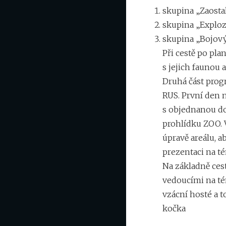
skupina „Zaosta
skupina „Exploz
skupina „Bojový
Při cestě po pla
s jejich faunou a
Druhá část prog
RUS. První den
s objednanou dop
prohlídku ZOO. 
úpravě areálu, a
prezentaci na tém
Na základně ces
vedoucími na tém
vzácní hosté a t
kočka