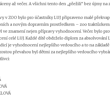
ráceny až večer. A všichni tento den „přežili“ bez újmy na z
vy v ZOO bylo pro účastníky LUJ připraveno malé překva
koních a novým dopravním prostředkem – zoo traktůrkem
l ve znamení nejen přípravy vyhodnocení. Večer bylo pr
ení celé LUJ. Každé dítě obdrželo diplom za absolvování 
adicí je vyhodnocení nejlepšího vedoucího a to na základě
aprostou převahou byl dětmi za nejlepšího vedoucího vybrá
livci:
Á
ŘOVÁ
ELOVÁ