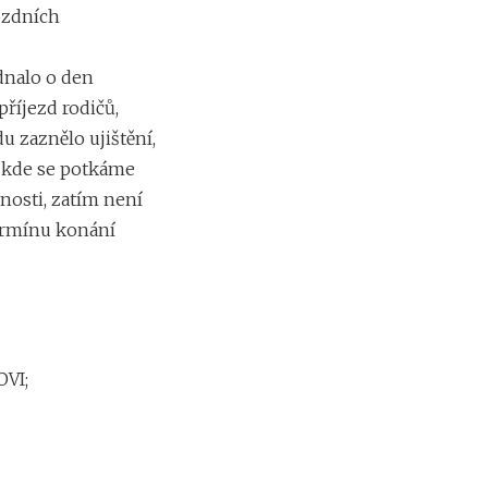
ozdních
dnalo o den
příjezd rodičů,
u zaznělo ujištění,
, kde se potkáme
ečnosti, zatím není
ermínu konání
OVI;